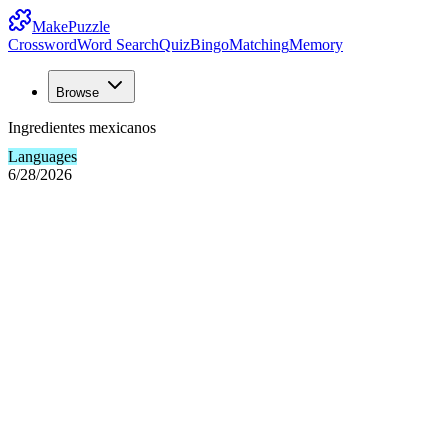
MakePuzzle
Crossword
Word Search
Quiz
Bingo
Matching
Memory
Browse
Ingredientes mexicanos
Languages
6/28/2026